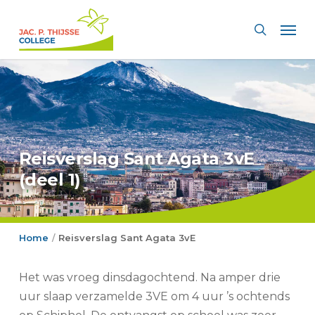
Skip
Men
to
search
main
content
Reisverslag Sant Agata 3vE
(deel 1)
Home
Reisverslag Sant Agata 3vE
/
Het was vroeg dinsdagochtend. Na amper drie
uur slaap verzamelde 3VE om 4 uur ’s ochtends