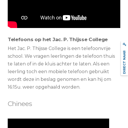
Telefoons op het Jac. P. Thijsse College
Het Jac. P. Thijsse College is een telefoonvrije
DIRECT NAAR
school. We vragen leerlingen de telefoon thuis
te laten of in de kluis achter te laten. Als een
leerling toch een mobiele telefoon gebruikt
wordt deze in beslag genomen en kan hij om
16:15u. weer opgehaald worden.
Chinees