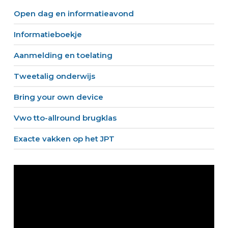
Open dag en informatieavond
Informatieboekje
Aanmelding en toelating
Tweetalig onderwijs
Bring your own device
Vwo tto-allround brugklas
Exacte vakken op het JPT