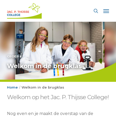
Skip
Men
to
search
main
content
GROEP 8
Welkom in de brugklas
Home
Welkom in de brugklas
/
Welkom op het Jac. P. Thijsse College!
Nog even en je maakt de overstap van de