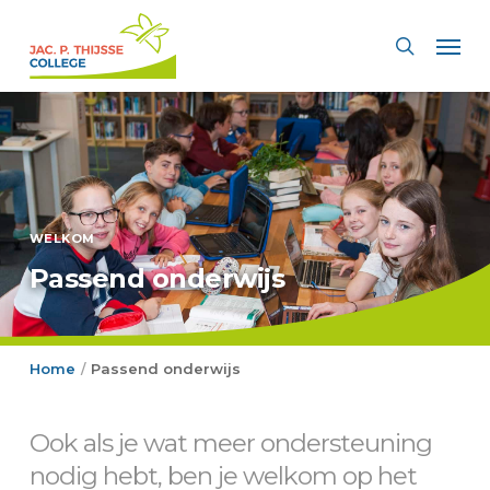
Skip
Men
to
search
main
content
WELKOM
Passend onderwijs
Home
Passend onderwijs
/
Ook als je wat meer ondersteuning
nodig hebt, ben je welkom op het