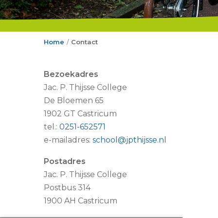
Home
Contact
/
Bezoekadres
Jac. P. Thijsse College
De Bloemen 65
1902 GT Castricum
tel.:
0251-652571
e-mailadres:
school@jpthijsse.nl
Postadres
Jac. P. Thijsse College
Postbus 314
1900 AH Castricum