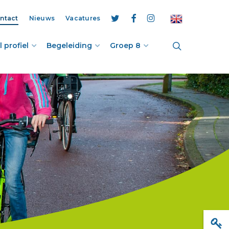
ntact
Nieuws
Vacatures
twitter
facebook
instagram
search
 profiel
Begeleiding
Groep 8