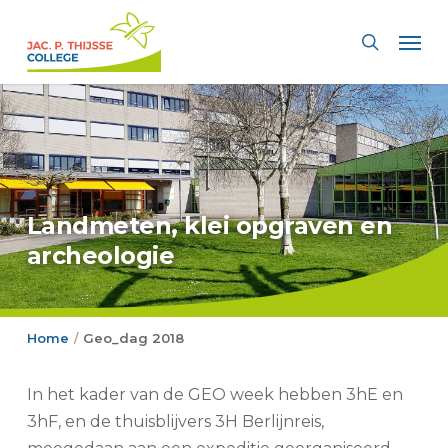
Skip
Men
to
search
main
content
Landmeten, klei opgraven en
archeologie
Home
Geo_dag 2018
/
In het kader van de GEO week hebben 3hE en
3hF, en de thuisblijvers 3H Berlijnreis,