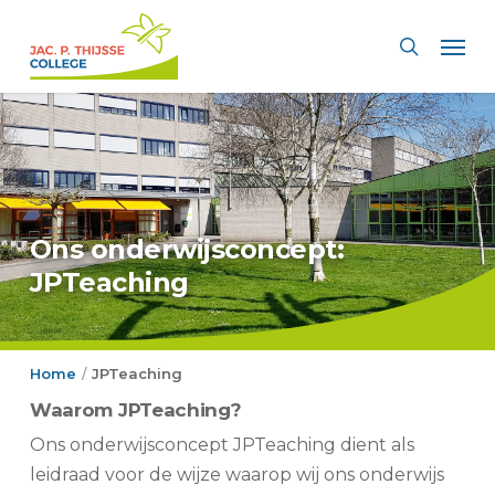
Skip
Men
to
search
main
content
Ons onderwijsconcept:
JPTeaching
Home
JPTeaching
/
Waarom JPTeaching?
Ons onderwijsconcept JPTeaching dient als
leidraad voor de wijze waarop wij ons onderwijs