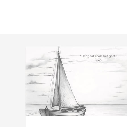
Sjef
Rosier