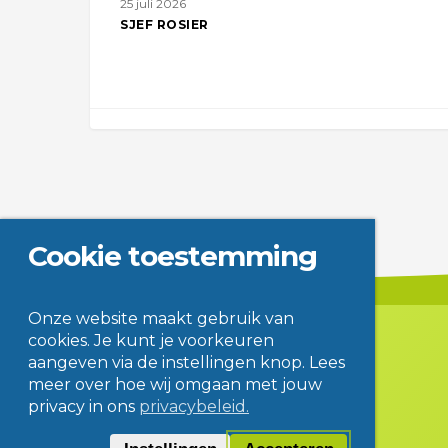
25 juli 2026
SJEF ROSIER
Cookie toestemming
Onze website maakt gebruik van
cookies. Je kunt je voorkeuren
aangeven via de instellingen knop. Lees
meer over hoe wij omgaan met jouw
privacy in ons
privacybeleid.
Contact
Disclaimer
Privacy
© Jac. P. Thijsse College