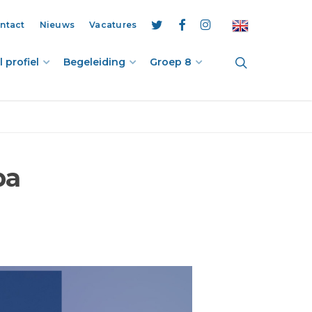
ntact
Nieuws
Vacatures
twitter
facebook
instagram
search
 profiel
Begeleiding
Groep 8
pa