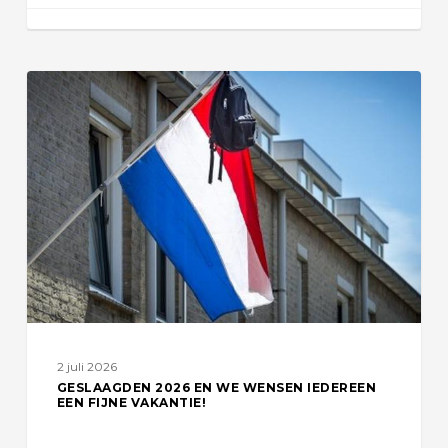
Geslaagden
2026
en
we
wensen
iedereen
een
fijne
vakantie!
2 juli 2026
GESLAAGDEN 2026 EN WE WENSEN IEDEREEN
EEN FIJNE VAKANTIE!