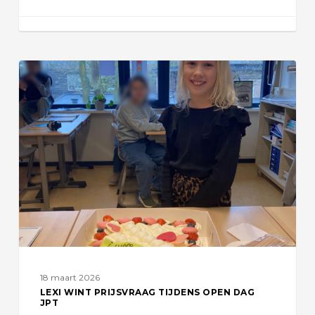
Lexi
wint
prijsvraag
tijdens
open
dag
JPT
18 maart 2026
LEXI WINT PRIJSVRAAG TIJDENS OPEN DAG
JPT