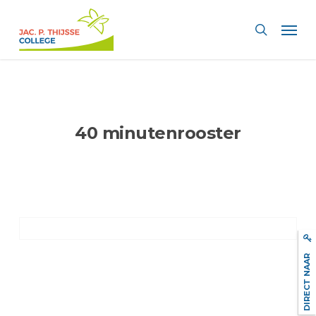
Skip
Men
to
search
main
content
40 minutenrooster
DIRECT NAAR