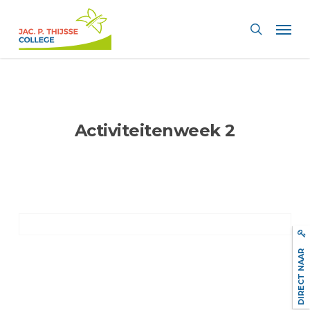
Skip
Men
to
search
main
content
Activiteitenweek 2
DIRECT NAAR