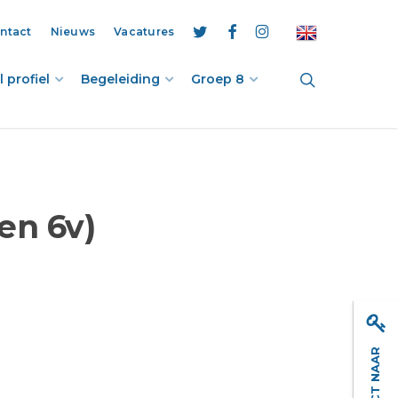
ntact
Nieuws
Vacatures
twitter
facebook
instagram
search
 profiel
Begeleiding
Groep 8
en 6v)
DIRECT NAAR