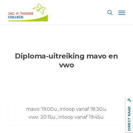
Skip
Men
to
search
main
content
Diploma-uitreiking mavo en
vwo
DIRECT NAAR
mavo: 19:00u., inloop vanaf 18:30u.
vwo: 20:15u., inloop vanaf 19:45u.