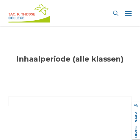
Skip
Men
to
search
main
content
Inhaalperiode (alle klassen)
DIRECT NAAR