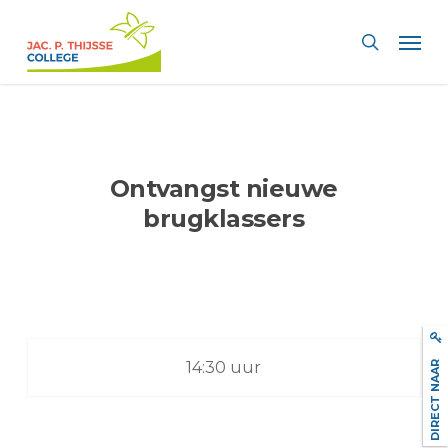
Skip
Men
to
search
main
content
Ontvangst nieuwe
brugklassers
DIRECT NAAR
14:30 uur