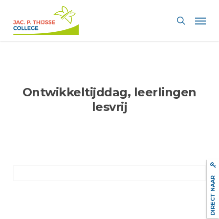
Skip
Men
to
search
main
content
Ontwikkeltijddag, leerlingen
lesvrij
DIRECT NAAR