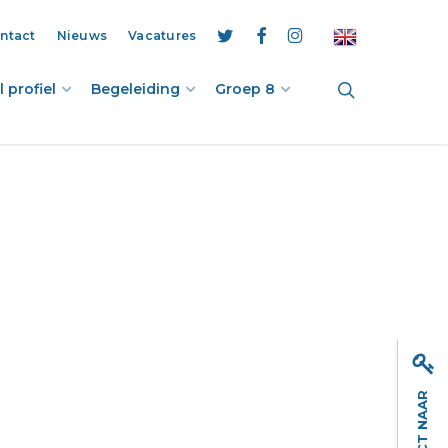
ntact
Nieuws
Vacatures
twitter
facebook
instagram
search
 profiel
Begeleiding
Groep 8
DIRECT NAAR