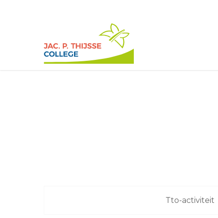
Skip
to
main
content
Tto-activiteit