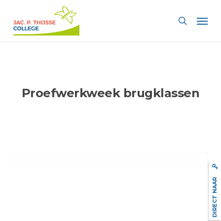
Skip
Men
to
search
main
content
Proefwerkweek brugklassen
DIRECT NAAR