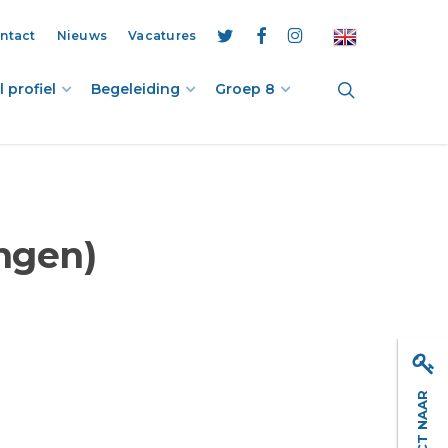
ntact
Nieuws
Vacatures
twitter
facebook
instagram
search
 profiel
Begeleiding
Groep 8
ingen)
DIRECT NAAR