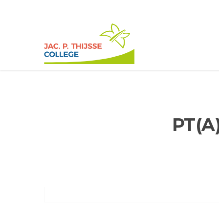
Skip
to
main
content
PT(A)