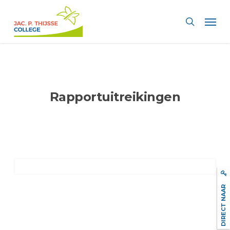
Skip
Men
to
search
main
content
Rapportuitreikingen
DIRECT NAAR