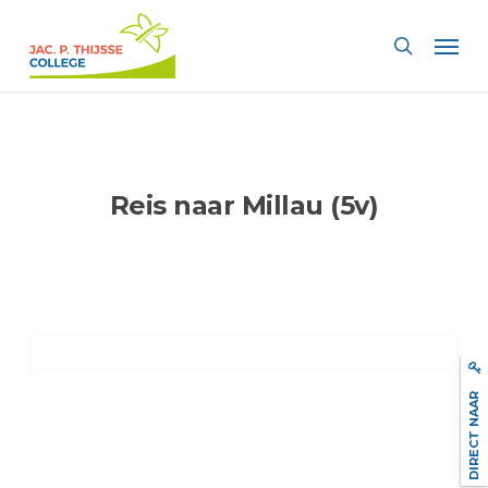
Skip
Men
to
search
main
content
Reis naar Millau (5v)
DIRECT NAAR