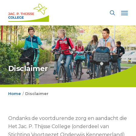
Skip
Men
to
search
main
content
Disclaimer
Home
Disclaimer
/
Ondanks de voortdurende zorg en aandacht die
Het Jac. P. Thijsse College (onderdeel van
Stichting Voortgezet Onderwijs Kennemerland)