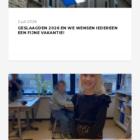
vakantie!
2 juli 2026
GESLAAGDEN 2026 EN WE WENSEN IEDEREEN
EEN FIJNE VAKANTIE!
Lexi
wint
prijsvraag
tijdens
open
dag
JPT