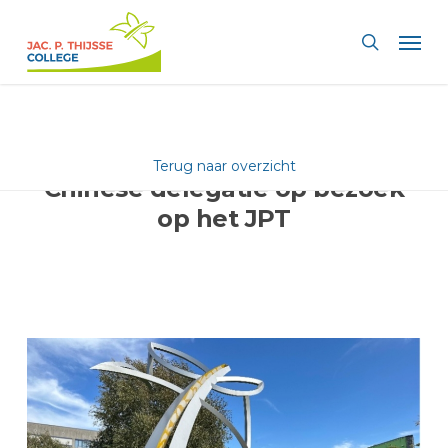
Skip
Men
to
search
main
content
Terug naar overzicht
Chinese delegatie op bezoek
op het JPT