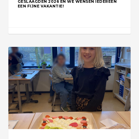
GESLAAGDEN 2026 EN WE WENSEN IEDEREEN
EEN FIJNE VAKANTIE!
Lexi
wint
prijsvraag
tijdens
open
dag
JPT