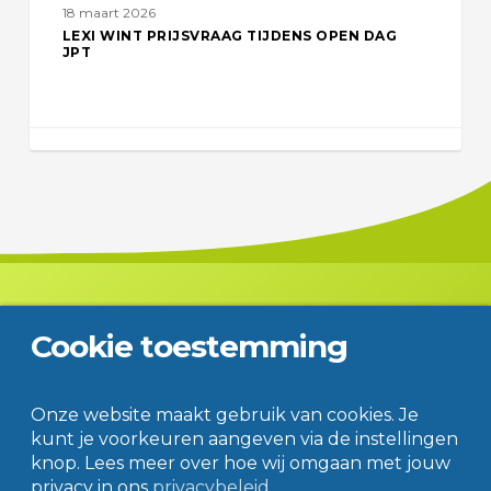
18 maart 2026
LEXI WINT PRIJSVRAAG TIJDENS OPEN DAG
JPT
Cookie toestemming
Contact
Disclaimer
Privacy
© Jac. P. Thijsse College
Onze website maakt gebruik van cookies. Je
kunt je voorkeuren aangeven via de instellingen
knop. Lees meer over hoe wij omgaan met jouw
privacy in ons
privacybeleid.